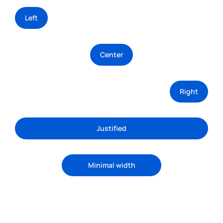
Left
Center
Right
Justified
Minimal width