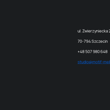
ul. Zwierzyniecka 
70
-794 Szczecin
+48 507 980 648
studio@motif-meb